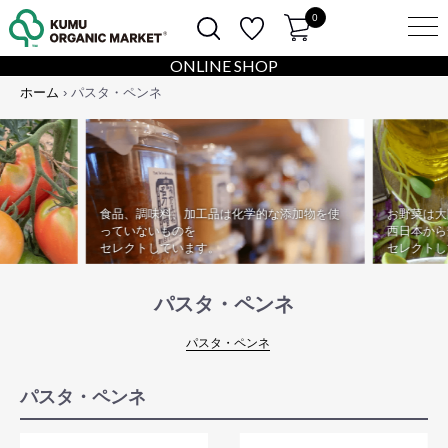
0
ONLINE SHOP
ホーム
› パスタ・ペンネ
食品、調味料、加工品は化学的な添加物を
使
お野菜は大
っていないものを
西日本から
セレクトしています。
セレクトし
パスタ・ペンネ
パスタ・ペンネ
パスタ・ペンネ