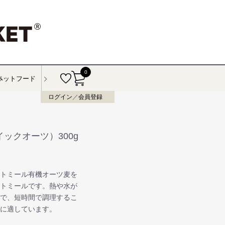
0
ペットフード
ログイン
／
会員登録
ックオーツ）300g
ートミール有機オーツ麦を
ートミールです。熱や水が
ので、短時間で調理するこ
法に適しています。