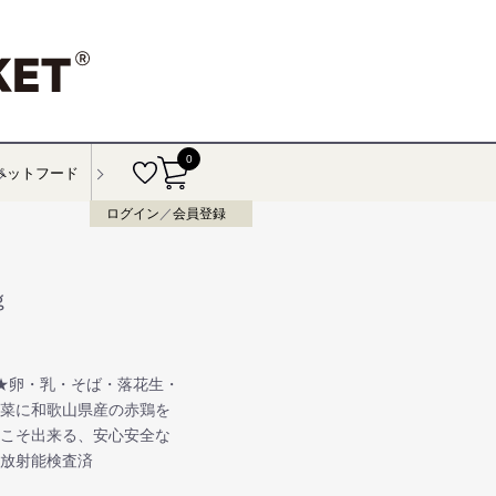
0
ペットフード
ログイン
／
会員登録
ｇ
★卵・乳・そば・落花生・
野菜に和歌山県産の赤鶏を
らこそ出来る、安心安全な
★放射能検査済