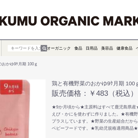
オーガニック
食品
日用品
美容品
健康食品
おかゆ9ｹ月期 100ｇ
鶏と有機野菜のおかゆ9ｹ月期 100
販売価格：￥483（税込）
★9か月頃から★主原料はすべて鹿児島県産
えび・かにを使わずに作りました。★有機
プラスしています。★野菜の生産組合だか
ベビーフードです。★乳幼児規格適用商品