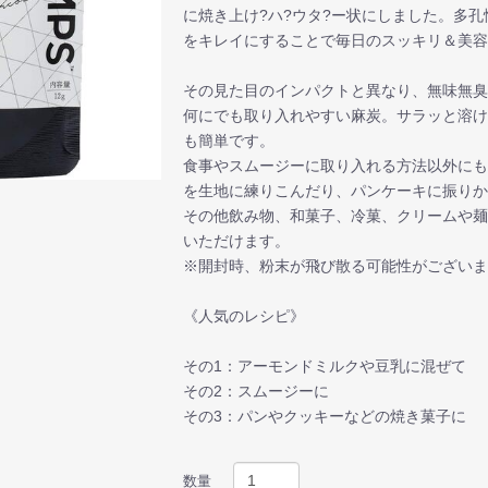
に焼き上け?ハ?ウタ?ー状にしました。多
をキレイにすることで毎日のスッキリ＆美
その見た目のインパクトと異なり、無味無
何にでも取り入れやすい麻炭。サラッと溶
も簡単です。
食事やスムージーに取り入れる方法以外に
を生地に練りこんだり、パンケーキに振り
その他飲み物、和菓子、冷菓、クリームや麺
いただけます。
※開封時、粉末が飛び散る可能性がござい
《人気のレシピ》
その1：アーモンドミルクや豆乳に混ぜて
その2：スムージーに
その3：パンやクッキーなどの焼き菓子に
数量