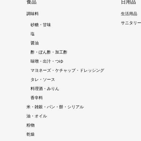
食品
日用品
調味料
生活用品
サニタリ
砂糖・甘味
塩
醤油
酢・ぽん酢・加工酢
味噌・出汁・つゆ
マヨネーズ・ケチャップ・ドレッシング
タレ・ソース
料理酒・みりん
香辛料
米・雑穀・パン・餅・シリアル
油・オイル
粉物
乾燥