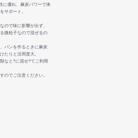
孔性に優れ、麻炭パワーで体
容をサポート。
臭なので味に影響が出ず、
ける微粒子なので混ぜるの
も、パンを作るときに麻炭
かけたりと活用度大。
類なと?に混せ?てご利用
ますのでご注意ください。