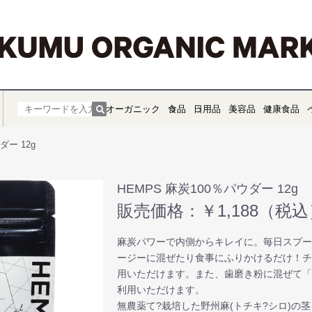
オーガニック
食品
日用品
美容品
健康食品
ダー 12g
HEMPS 麻炭100％パウダー 12g
販売価格：￥1,188（税込
麻炭パワーで内側からキレイに。毎日スプ
ージーに混ぜたり食事にふりかけるだけ！
用いただけます。また、歯磨き粉に混ぜて
利用いただけます。
無農薬て?栽培した野州麻(トチキ?シロ)の