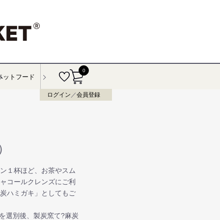
0
ペットフード
ログイン
／
会員登録
）
ーン１杯ほど、お茶やスム
チャコールクレンズにご利
「炭ハミガキ」としてもご
茎を選別後、製炭窯て?麻炭