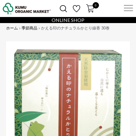
0
ONLINE SHOP
ホーム
›
季節商品
› かえる印のナチュラルかとり線香 30巻